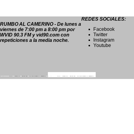
REDES SOCIALES:
RUMBO AL CAMERINO - De lunes a
Facebook
viernes de 7:00 pm a 8:00 pm por
Twitter
WVID 90.3 FM y vid90.com con
Instagram
repeticiones a la media noche.
Youtube