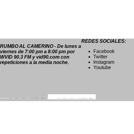
REDES SOCIALES:
RUMBO AL CAMERINO - De lunes a
Facebook
viernes de 7:00 pm a 8:00 pm por
Twitter
WVID 90.3 FM y vid90.com con
Instagram
repeticiones a la media noche.
Youtube