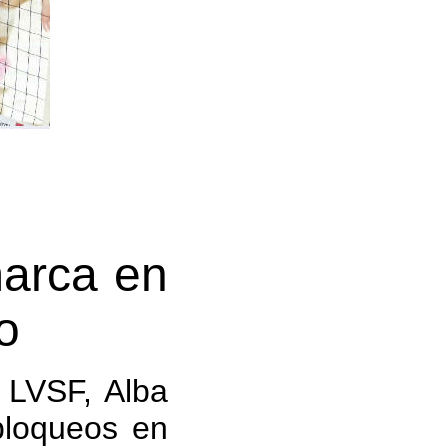
marca en
o
 LVSF, Alba
bloqueos en