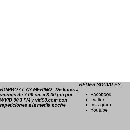
REDES SOCIALES:
RUMBO AL CAMERINO - De lunes a
Facebook
viernes de 7:00 pm a 8:00 pm por
Twitter
WVID 90.3 FM y vid90.com con
Instagram
repeticiones a la media noche.
Youtube