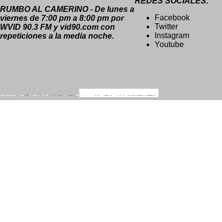
REDES SOCIALES:
RUMBO AL CAMERINO - De lunes a
Facebook
viernes de 7:00 pm a 8:00 pm por
Twitter
WVID 90.3 FM y vid90.com con
Instagram
repeticiones a la media noche.
Youtube