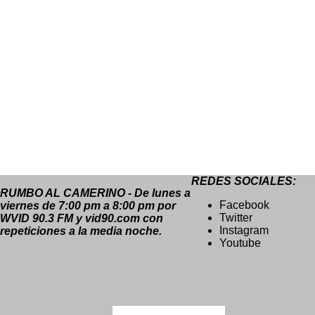
REDES SOCIALES:
RUMBO AL CAMERINO - De lunes a
Facebook
viernes de 7:00 pm a 8:00 pm por
Twitter
WVID 90.3 FM y vid90.com con
Instagram
repeticiones a la media noche.
Youtube