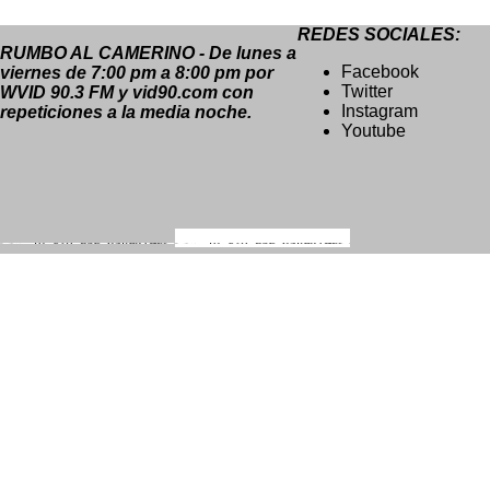
REDES SOCIALES:
RUMBO AL CAMERINO - De lunes a
Facebook
viernes de 7:00 pm a 8:00 pm por
Twitter
WVID 90.3 FM y vid90.com con
Instagram
repeticiones a la media noche.
Youtube