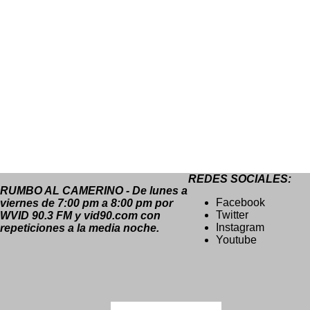
REDES SOCIALES:
RUMBO AL CAMERINO - De lunes a
Facebook
viernes de 7:00 pm a 8:00 pm por
Twitter
WVID 90.3 FM y vid90.com con
Instagram
repeticiones a la media noche.
Youtube