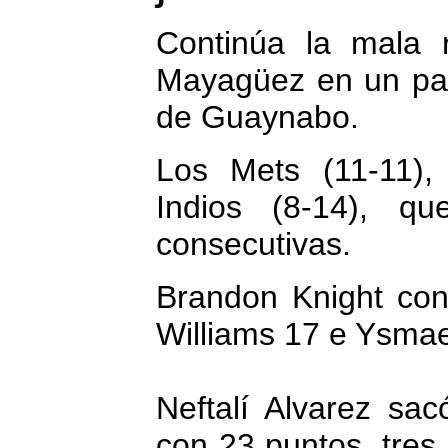
Continúa la mala 
Mayagüez en un part
de Guaynabo.
Los Mets (11-11),
Indios (8-14), qu
consecutivas.
Brandon Knight con
Williams 17 e Ysma
Neftalí Alvarez sac
con 23 puntos, tres 