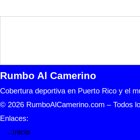
Rumbo Al Camerino
Cobertura deportiva en Puerto Rico y el 
© 2026 RumboAlCamerino.com – Todos lo
Enlaces:
Inicio