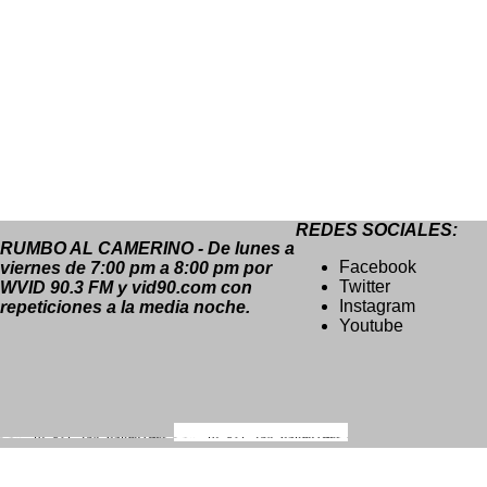
REDES SOCIALES:
RUMBO AL CAMERINO - De lunes a
Facebook
viernes de 7:00 pm a 8:00 pm por
Twitter
WVID 90.3 FM y vid90.com con
Instagram
repeticiones a la media noche.
Youtube