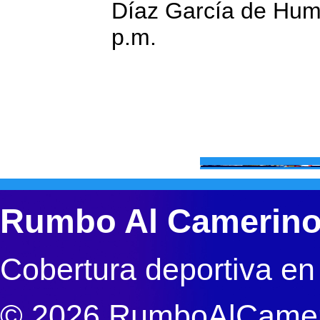
Díaz García de Hum
p.m.
Rumbo Al Camerin
Cobertura deportiva en
© 2026 RumboAlCameri