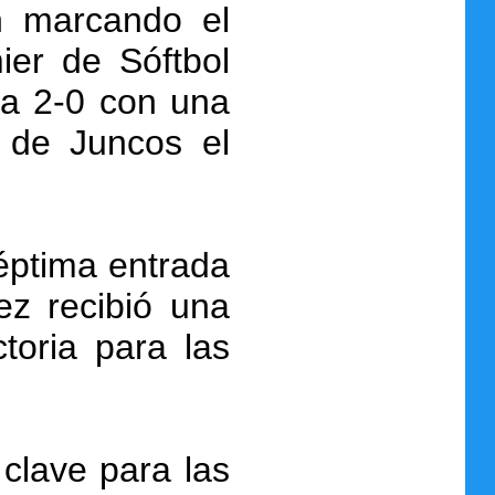
n marcando el
er de Sóftbol
 a 2-0 con una
s de Juncos el
séptima entrada
ez recibió una
toria para las
clave para las