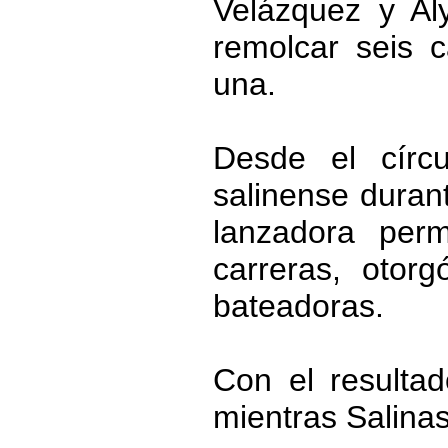
Velázquez y Al
remolcar seis 
una.
Desde el círc
salinense durant
lanzadora per
carreras, oto
bateadoras.
Con el resulta
mientras Salina