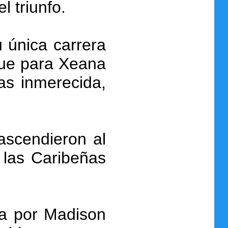
l triunfo.
u única carrera
 fue para Xeana
as inmerecida,
ascendieron al
 las Caribeñas
da por Madison