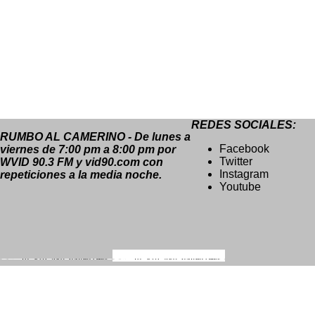
REDES SOCIALES:
RUMBO AL CAMERINO - De lunes a
Facebook
viernes de 7:00 pm a 8:00 pm por
Twitter
WVID 90.3 FM y vid90.com con
Instagram
repeticiones a la media noche.
Youtube