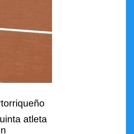
rtorriqueño
uinta atleta
en