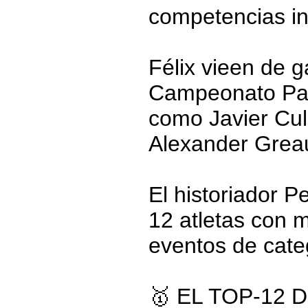
competencias ind
Félix vieen de g
Campeonato Pan
como Javier Cul
Alexander Greau
El historiador P
12 atletas con 
eventos de cate
🥇 EL TOP-12