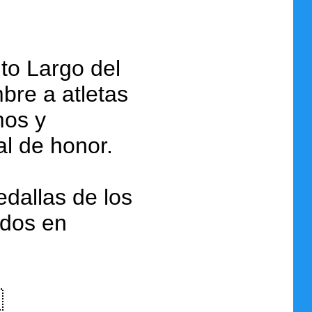
lto Largo del
re a atletas
mos y
al de honor.
edallas de los
ados en
