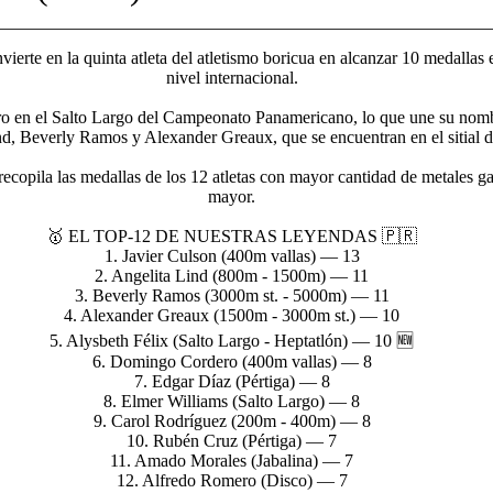
vierte en la quinta atleta del atletismo boricua en alcanzar 10 medallas
nivel internacional.
oro en el Salto Largo del Campeonato Panamericano, lo que une su nomb
d, Beverly Ramos y Alexander Greaux, que se encuentran en el sitial d
recopila las medallas de los 12 atletas con mayor cantidad de metales g
mayor.
🥇 EL TOP-12 DE NUESTRAS LEYENDAS 🇵🇷
1. Javier Culson (400m vallas) — 13
2. Angelita Lind (800m - 1500m) — 11
3. Beverly Ramos (3000m st. - 5000m) — 11
4. Alexander Greaux (1500m - 3000m st.) — 10
5. Alysbeth Félix (Salto Largo - Heptatlón) — 10 🆕
6. Domingo Cordero (400m vallas) — 8
7. Edgar Díaz (Pértiga) — 8
8. Elmer Williams (Salto Largo) — 8
9. Carol Rodríguez (200m - 400m) — 8
10. Rubén Cruz (Pértiga) — 7
11. Amado Morales (Jabalina) — 7
12. Alfredo Romero (Disco) — 7