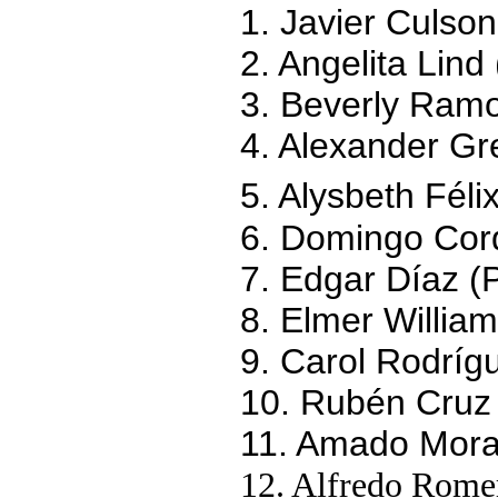
1. Javier Culso
2. Angelita Lin
3. Beverly Ram
4. Alexander G
5. Alysbeth Féli
6. Domingo Cor
7. Edgar Díaz (
8. Elmer Willia
9. Carol Rodrí
10. Rubén Cruz 
11. Amado Mora
12. Alfredo Rome