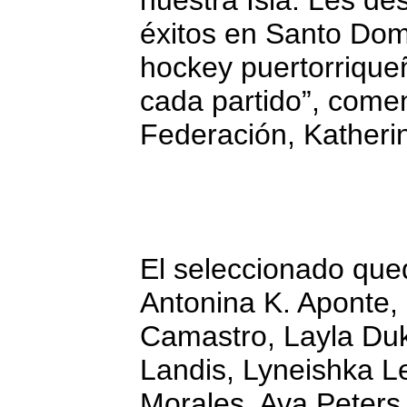
nuestra Isla. Les d
éxitos en Santo Domi
hockey puertorrique
cada partido”, comen
Federación, Katheri
El seleccionado qu
Antonina K. Aponte, 
Camastro, Layla Duk
Landis, Lyneishka Le
Morales, Ava Peters,