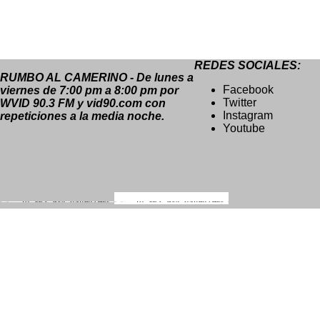
REDES SOCIALES:
RUMBO AL CAMERINO - De lunes a
Facebook
viernes de 7:00 pm a 8:00 pm por
Twitter
WVID 90.3 FM y vid90.com con
Instagram
repeticiones a la media noche.
Youtube