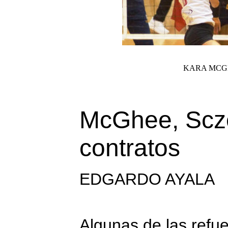
KARA MCGH
McGhee, Scz
contratos
EDGARDO AYALA
Algunas de las refue